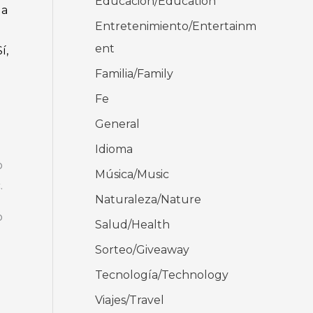
Educación/Education
 a
Entretenimiento/Entertainm
ent
í,
Familia/Family
Fe
General
Idioma
o
Música/Music
.
Naturaleza/Nature
o
Salud/Health
Sorteo/Giveaway
Tecnología/Technology
Viajes/Travel