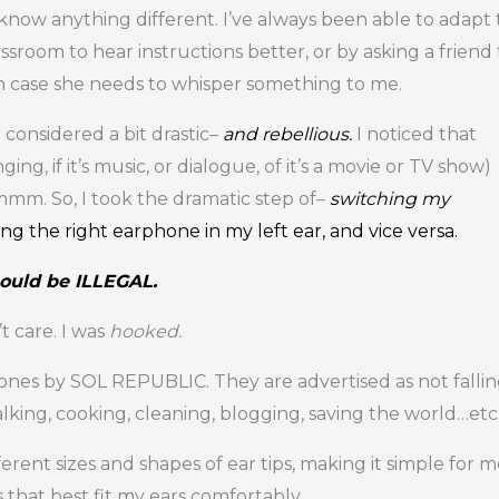
know anything different. I’ve always been able to adapt 
ssroom to hear instructions better, or by asking a friend 
 in case she needs to whisper something to me.
 considered a bit drastic–
and rebellious.
I noticed that
g, if it’s music, or dialogue, of it’s a movie or TV show)
m. So, I took the dramatic step of–
switching my
sing the right earphone in my left ear, and vice versa.
hould be ILLEGAL.
’t care. I was
hooked.
nes by SOL REPUBLIC. They are advertised as not falli
king, cooking, cleaning, blogging, saving the world…etc
erent sizes and shapes of ear tips, making it simple for 
ps that best fit my ears comfortably.