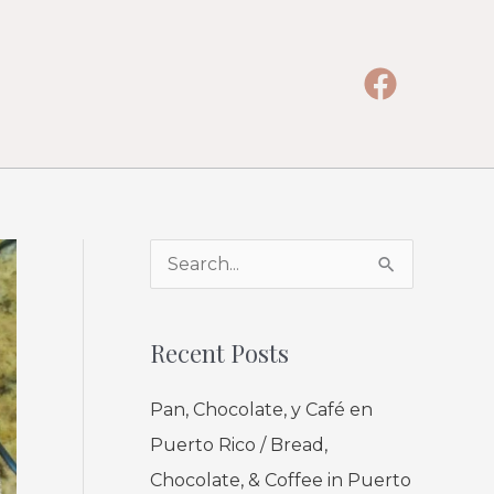
A
S
r
e
c
a
Recent Posts
h
r
i
Pan, Chocolate, y Café en
c
v
Puerto Rico / Bread,
h
e
Chocolate, & Coffee in Puerto
f