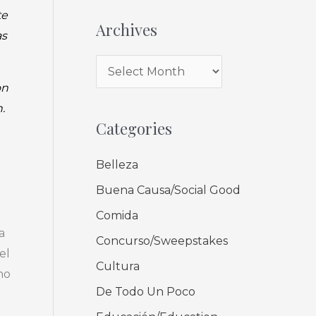
te
Archives
as
on
.
Categories
Belleza
Buena Causa/Social Good
Comida
a
Concurso/Sweepstakes
el
Cultura
ho
De Todo Un Poco