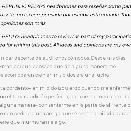
L REPUBLIC RELAYS headphones para reseñar como par
z. Yo no fui compensada por escribir esta entrada. Tod
y opiniones son mías.
 RELAYS headphones to review as part of my participati
for writing this post. All ideas and opinions are my own
 un par decente de audífonos cómodos. Desde mis días
lkman porque pensaba que de alguna manera me
e acomodaran bien en mis oídos era una lucha.
enta porciento– en mi oído izquierdo cuando me enfermé
raño el tener audición perfecta, porque no conozco nada 
alguna manera– con sentarme en la parte de al frente d
s, o con pedirle a una amiga que se siente a mi lado derec
i tiene que murmurarme algo.