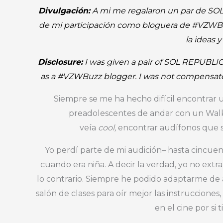
Divulgación:
A mi me regalaron un par de SO
de mi participación como bloguera de #VZWBuz
la ideas 
Disclosure:
I was given a pair of SOL REPUBLIC
as a #VZWBuzz blogger. I was not compensated 
Siempre se me ha hecho difícil encontrar
preadolescentes de andar con un Wa
veía
cool,
encontrar audífonos que s
Yo perdí parte de mi audición– hasta cincu
cuando era niña. A decir la verdad, yo no ext
lo contrario. Siempre he podido adaptarme de 
salón de clases para oír mejor las instruccione
en el cine por s