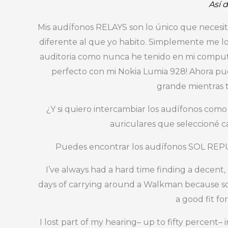
Así 
Mis audífonos RELAYS son lo único que nece
diferente al que yo habito. Simplemente me l
auditoria como nunca he tenido en mi compu
perfecto con mi Nokia Lumia 928! Ahora pue
grande mientras 
¿Y si quiero intercambiar los audífonos com
auriculares que seleccioné
Puedes encontrar los audífonos SOL RE
I’ve always had a hard time finding a decent
days of carrying around a Walkman because so
a good fit fo
I lost part of my hearing– up to fifty percent– i