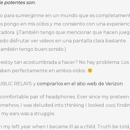
de potentes son.
sito para sumergirme en un mundo que es completamen
os pongo en mis oídos y me consiento con una experienc
tadora. (¡También tengo que mencionar que hacen jue
do disfrutar ver videos en una pantalla clara bastante
también tengo buen sonido.)
o estoy tan acostumbrada a hacer? No hay problema. Los
 caben perfectamente en ambos oídos.
PUBLIC RELAYS y
comprarlos en el sitio web de Verizon
.
, comfortable pair of headphones. Ever since my preteen
mehow, I was deluded into thinking I looked
cool,
findi
r my ears was a struggle.
n my left year when I became ill as a child. Truth be told,