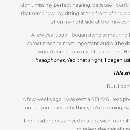
don’t miss my perfect hearing, because I don’t 
that somehow– by sitting at the front of the cla
sit on my right side at the movies
A few years ago, I began doing something I
sometimes the most important audio (the singin
would come from my left earphone. Hmm
headphones.
Yep, that’s right. I began u
This s
But, I don
A few weeks ago, I was sent a RELAYS Headpho
out of your ears– whether you’re running, wal
The headphones arrived in a box with four diff
to select the pair of ti