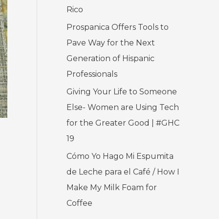
s
Rico
o
r
Prospanica Offers Tools to
:
Pave Way for the Next
Generation of Hispanic
Professionals
Giving Your Life to Someone
Else- Women are Using Tech
for the Greater Good | #GHC
19
Cómo Yo Hago Mi Espumita
de Leche para el Café / How I
Make My Milk Foam for
Coffee