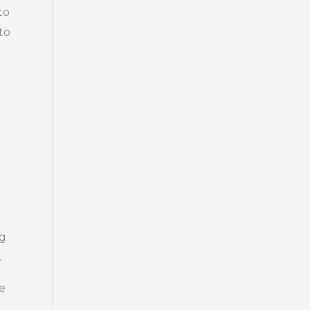
to
to
ng
.
me