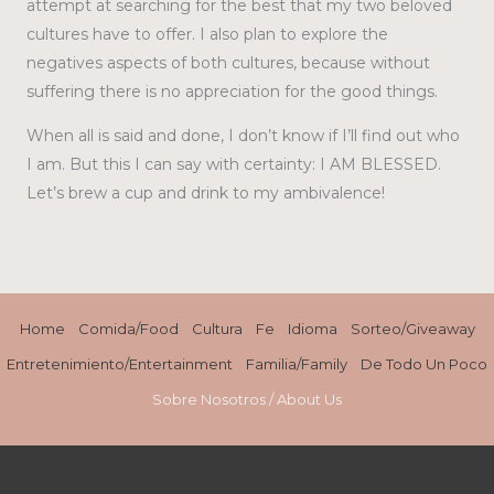
attempt at searching for the best that my two beloved
cultures have to offer. I also plan to explore the
negatives aspects of both cultures, because without
suffering there is no appreciation for the good things.
When all is said and done, I don’t know if I’ll find out who
I am. But this I can say with certainty: I AM BLESSED.
Let’s brew a cup and drink to my ambivalence!
Home
Comida/Food
Cultura
Fe
Idioma
Sorteo/Giveaway
Entretenimiento/Entertainment
Familia/Family
De Todo Un Poco
Sobre Nosotros / About Us