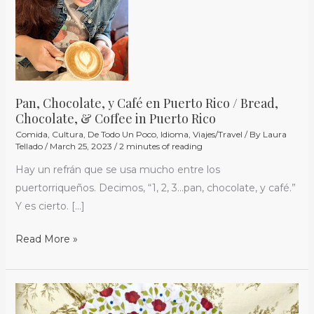
Café
en
Puerto
Rico
/
Bread,
Pan, Chocolate, y Café en Puerto Rico / Bread,
Chocolate,
Chocolate, & Coffee in Puerto Rico
&
Comida
,
Cultura
,
De Todo Un Poco
,
Idioma
,
Viajes/Travel
/ By
Laura
Tellado
/
March 25, 2023
/
2 minutes of reading
Coffee
in
Hay un refrán que se usa mucho entre los
Puerto
puertorriqueños. Decimos, “1, 2, 3…pan, chocolate, y café.”
Rico
Y es cierto. […]
Read More »
8
Travel