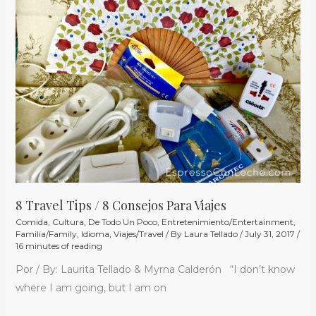
Tips
/
8
Consejos
Para
Viajes
8 Travel Tips / 8 Consejos Para Viajes
Comida
,
Cultura
,
De Todo Un Poco
,
Entretenimiento/Entertainment
,
Familia/Family
,
Idioma
,
Viajes/Travel
/ By
Laura Tellado
/
July 31, 2017
/
16 minutes of reading
Por / By: Laurita Tellado & Myrna Calderón “I don’t know
where I am going, but I am on