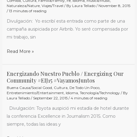
Comida
,
Cultura
,
Familia/Family
,
Fe
,
Idioma
,
Música/Music
,
Naturaleza/Nature
,
Viajes/Travel
/ By
Laura Tellado
/
November 8, 2015
/
13 minutes of reading
Divulgación: Yo escribí esta entrada como parte de una
campaña auspiciada por Airbnb. Yo seré compensada por
mi trabajo, sin
Read More »
Energizando Nuestro Pueblo / Energizing Our
Energizando
Community #EIJ15 #VayamosJuntos
Nuestro
Buena Causa/Social Good
,
Cultura
,
De Todo Un Poco
,
Pueblo
Entretenimiento/Entertainment
,
Idioma
,
Tecnología/Technology
/ By
/
Laura Tellado
/
September 22, 2015
/
4 minutes of reading
Energizing
Divulgación: Toyota auspició mi estadía de hotel durante
Our
la conferencia Excellence in Journalism 2015. Como
Community
siempre, todas las ideas y
#EIJ15