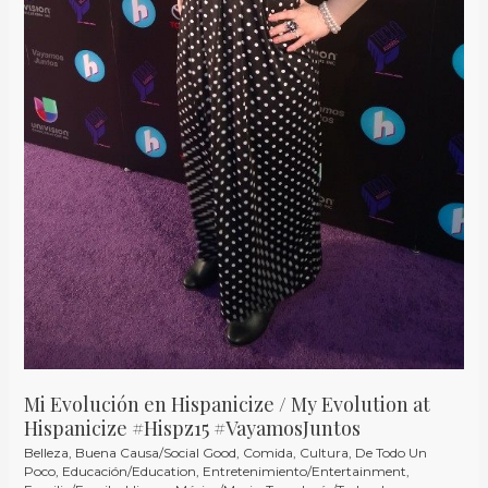
Mi Evolución en Hispanicize / My Evolution at
Hispanicize #Hispz15 #VayamosJuntos
Belleza
,
Buena Causa/Social Good
,
Comida
,
Cultura
,
De Todo Un
Poco
,
Educación/Education
,
Entretenimiento/Entertainment
,