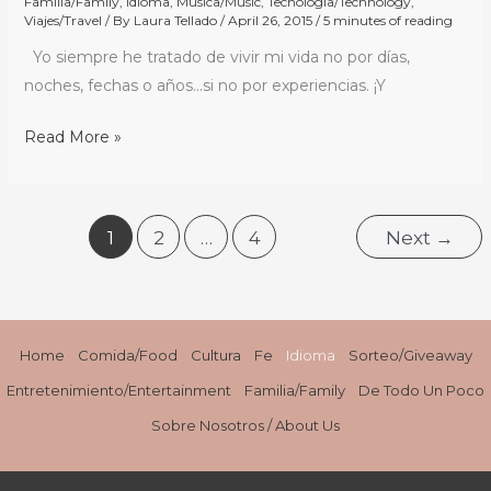
Familia/Family
,
Idioma
,
Música/Music
,
Tecnología/Technology
,
Viajes/Travel
/ By
Laura Tellado
/
April 26, 2015
/
5 minutes of reading
Yo siempre he tratado de vivir mi vida no por días,
noches, fechas o años…si no por experiencias. ¡Y
Read More »
1
2
…
4
Next
→
Home
Comida/Food
Cultura
Fe
Idioma
Sorteo/Giveaway
Entretenimiento/Entertainment
Familia/Family
De Todo Un Poco
Sobre Nosotros / About Us