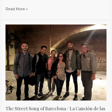
Read More »
The
Street
Song
of
Barcelona
/
La
Canción
de
las
Calles
en
Barcelona
The Street Song of Barcelona / La Canción de las