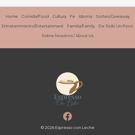
Home
Comida/Food
Cultura
Fe
Idioma
Sorteo/Giveaway
Entretenimiento/Entertainment
Familia/Family
De Todo Un Poco
Sobre Nosotros / About Us
© 2026 Espresso con Leche