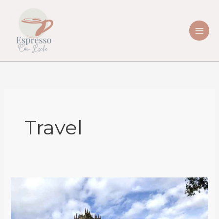
Skip
to
content
Travel
Highclere
Castle:
An