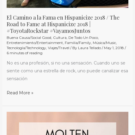
|
#ToyotaRockstar
El Camino a la Fama en Hispanicize 2018 / The
Road to Fame at Hispanicize 2018 |
#VayamosJuntos
#ToyotaRockstar #VayamosJuntos
Buena Causa/Social Good
,
Cultura
,
De Todo Un Poco
,
Entretenimiento/Entertainment
,
Familia/Family
,
Música/Music
,
Tecnología/Technology
,
Viajes/Travel
/ By
Laura Tellado
/
May 1, 2018
/
6 minutes of reading
No es una profesión, si no una sensación. Cuando uno se
siente como una estrella de rock, uno puede canalizar esa
sensación
Read More »
{Receta}
Bizcochito
de