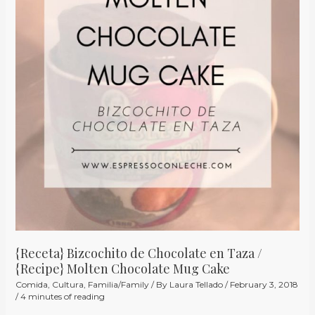
Chocolate
en
Taza
/
{Recipe}
Molten
Chocolate
Mug
Cake
{Receta} Bizcochito de Chocolate en Taza /
{Recipe} Molten Chocolate Mug Cake
Comida
,
Cultura
,
Familia/Family
/ By
Laura Tellado
/
February 3, 2018
/
4 minutes of reading