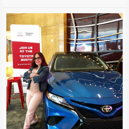
El
Camino
a
la
Fama
en
Hispanicize
2018
/
The
Road
to
Fame
at
Hispanicize
2018