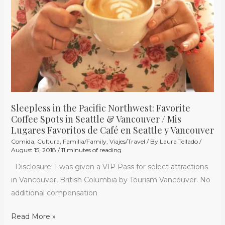
/
Mis
Lugares
Favoritos
de
Café
en
Seattle
y
Sleepless in the Pacific Northwest: Favorite
Coffee Spots in Seattle & Vancouver / Mis
Vancouver
Lugares Favoritos de Café en Seattle y Vancouver
Comida
,
Cultura
,
Familia/Family
,
Viajes/Travel
/ By
Laura Tellado
/
August 15, 2018
/
11 minutes of reading
Disclosure: I was given a VIP Pass for select attractions
in Vancouver, British Columbia by Tourism Vancouver. No
additional compensation
Read More »