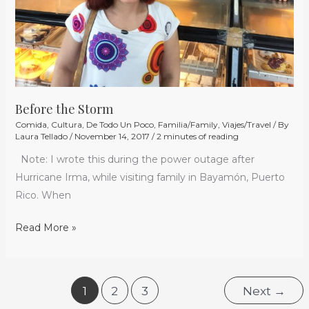
Before the Storm
Comida
,
Cultura
,
De Todo Un Poco
,
Familia/Family
,
Viajes/Travel
/ By
Laura Tellado
/
November 14, 2017
/
2 minutes of reading
Note: I wrote this during the power outage after
Hurricane Irma, while visiting family in Bayamón, Puerto
Rico. When
Read More »
1
2
3
Next
→