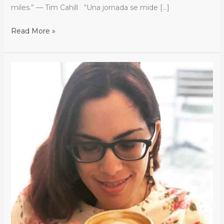
miles.” — Tim Cahill “Una jornada se mide […]
Read More »
Sleepless
in
the
Pacific
Northwest:
Favorite
Coffee
Spots
in
Seattle
&
Vancouver