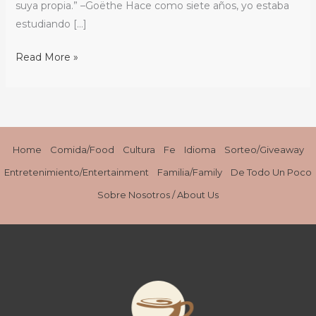
que
suya propia.” –Goëthe Hace como siete años, yo estaba
nos
estudiando […]
une/
Read More »
The
Ties
that
Bind
Us
Home
Comida/Food
Cultura
Fe
Idioma
Sorteo/Giveaway
Entretenimiento/Entertainment
Familia/Family
De Todo Un Poco
Sobre Nosotros / About Us