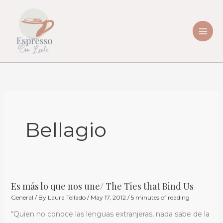
Skip
to
content
Bellagio
Es más lo que nos une/ The Ties that Bind Us
Es
General
/ By
Laura Tellado
/
May 17, 2012
/
5 minutes of reading
más
lo
“Quien no conoce las lenguas extranjeras, nada sabe de la