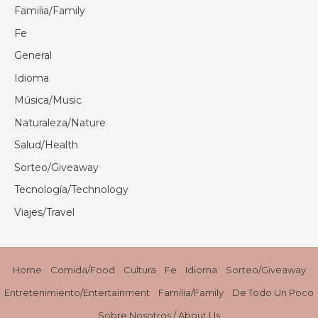
Familia/Family
Fe
General
Idioma
Música/Music
Naturaleza/Nature
Salud/Health
Sorteo/Giveaway
Tecnología/Technology
Viajes/Travel
Home
Comida/Food
Cultura
Fe
Idioma
Sorteo/Giveaway
Entretenimiento/Entertainment
Familia/Family
De Todo Un Poco
Sobre Nosotros / About Us