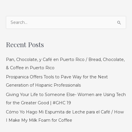
A
S
r
e
c
a
Recent Posts
h
r
i
c
Pan, Chocolate, y Café en Puerto Rico / Bread, Chocolate,
v
h
& Coffee in Puerto Rico
e
f
Prospanica Offers Tools to Pave Way for the Next
s
o
Generation of Hispanic Professionals
r
Giving Your Life to Someone Else- Women are Using Tech
:
for the Greater Good | #GHC 19
Cómo Yo Hago Mi Espumita de Leche para el Café / How
I Make My Milk Foam for Coffee