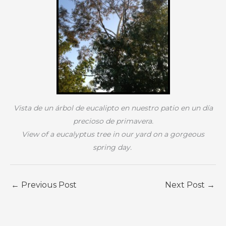
Vista de un árbol de eucalipto en nuestro patio en un día
precioso de primavera.
View of a eucalyptus tree in our yard on a gorgeous
spring day.
←
Previous Post
Next Post
→