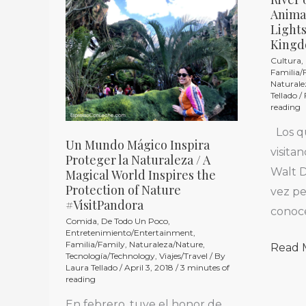
Un
River
Animal
Mundo
of
Lights
Mágico
Lights
King
Inspira
ilumin
Cultura
,
Familia/
Proteger
a
Naturale
Tellado
/
la
Anima
reading
Naturaleza
Kingd
Los q
/
/
Un Mundo Mágico Inspira
visita
Proteger la Naturaleza / A
A
River
Walt D
Magical World Inspires the
Magical
of
Protection of Nature
vez p
World
Lights
#VisitPandora
conoc
Inspires
illumi
Comida
,
De Todo Un Poco
,
Entretenimiento/Entertainment
,
the
Anima
Familia/Family
,
Naturaleza/Nature
,
Read 
Tecnología/Technology
,
Viajes/Travel
/ By
Protection
Kingd
Laura Tellado
/
April 3, 2018
/
3 minutes of
of
reading
Nature
En febrero, tuve el honor de