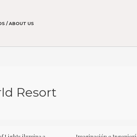
S / ABOUT US
ld Resort
of Lights ilumina a
Imaginación e Ingenierí