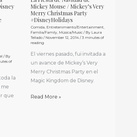
La
Disney
Mickey Mouse / Mickey’s Very
Fiesta
Merry Christmas Party
de
e
#DisneyHolidays
Navidad
Comida
,
Entretenimiento/Entertainment
,
Familia/Family
,
Música/Music
/ By
Laura
de
Tellado
/
November 12, 2014
/
3 minutes of
reading
Mickey
Mouse
El viernes pasado, fui invitada a
el
/ By
utes of
/
un avance de Mickey’s Very
Mickey’s
Merry Christmas Party en el
toda la
Very
Magic Kingdom de Disney.
e me
Merry
ir que
Read More »
Christmas
Party
#DisneyHolidays