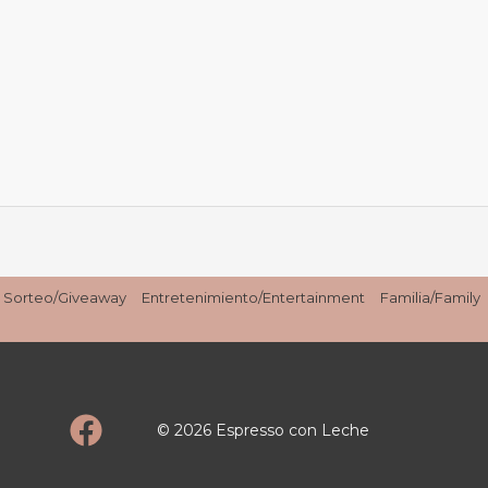
at
Disney
#AwakenSummer
Sorteo/Giveaway
Entretenimiento/Entertainment
Familia/Family
© 2026 Espresso con Leche