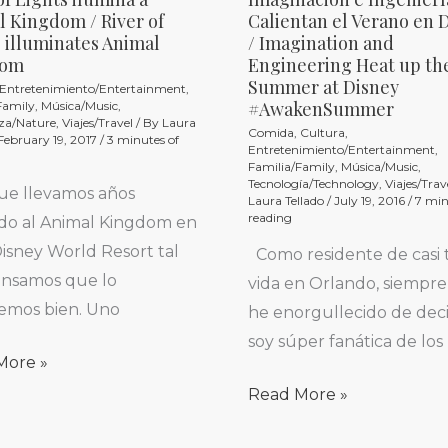
Imaginación
 Kingdom / River of
Calientan el Verano en 
e
 illuminates Animal
/ Imagination and
Ingeniería
dom
Engineering Heat up th
Summer at Disney
a
Calientan
Entretenimiento/Entertainment
,
#AwakenSummer
Family
,
Música/Music
,
el
za/Nature
,
Viajes/Travel
/ By
Laura
Comida
,
Cultura
,
February 19, 2017
/
3 minutes of
l
Verano
Entretenimiento/Entertainment
,
Familia/Family
,
Música/Music
,
om
en
Tecnología/Technology
,
Viajes/Trav
ue llevamos años
Laura Tellado
/
July 19, 2016
/
7 min
Disney
reading
ndo al Animal Kingdom en
/
isney World Resort tal
Como residente de casi 
Imagination
ensamos que lo
vida en Orlando, siempr
and
emos bien. Uno
he enorgullecido de dec
nates
Engineering
soy súper fanática de los
l
Heat
More »
om
up
Read More »
the
Summer