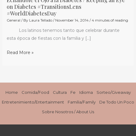
Echándole
on Diabetes #TransitionsLens
el
#WorldDiabetesDay
Ojo
General
/ By
Laura Tellado
/
November 14, 2014
/
4 minutes of reading
a
Los latinos tenemos tanto que celebrar durante
la
esta época de fiestas con la familia y […]
Diabetes
/
Read More »
Keeping
an
Eye
on
Diabetes
Home
Comida/Food
Cultura
Fe
Idioma
Sorteo/Giveaway
#TransitionsLens
Entretenimiento/Entertainment
Familia/Family
De Todo Un Poco
#WorldDiabetesDay
Sobre Nosotros / About Us