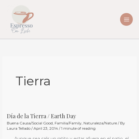
Skip
to
content
Tierra
Día de la Tierra / Earth Day
Día
Buena Causa/Social Good
,
Familia/Family
,
Naturaleza/Nature
/ By
de
Laura Tellado
/
April 23, 2014
/
1 minute of reading
la
Aunque sea salir un ratito y estar afuera en el patio, el