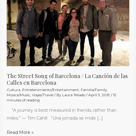
of
Barcelona
/
La
Canción
de
las
Calles
en
Barcelona
The Street Song of Barcelona / La Canción de las
Calles en Barcelona
Cultura
,
Entretenimiento/Entertainment
,
Familia/Family
,
Música/Music
,
Viajes/Travel
/ By
Laura Tellado
/
April 3, 2019
/
15
minutes of reading
“A journey is best measured in friends, rather than
miles.” — Tim Cahill “Una jornada se mide […]
Read More »