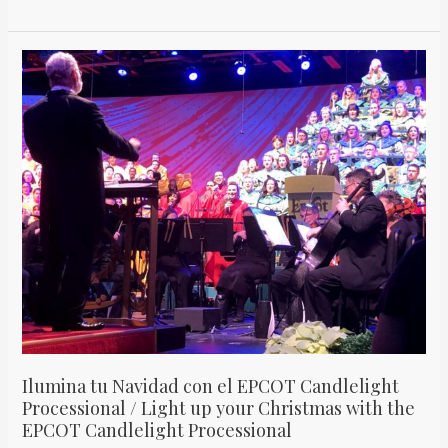
Ilumina
tu
Navidad
con
el
EPCOT
Candlelight
Processional
/
Light
up
your
Christmas
Ilumina tu Navidad con el EPCOT Candlelight
with
Processional / Light up your Christmas with the
the
EPCOT Candlelight Processional