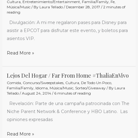
EPCOT
Cultura
,
Entretenimiento/Entertainment
,
Familia/Family
,
Fe
,
Música/Music
/ By
Laura Tellado
/
December 28, 2017
/
2 minutes of
Candlelight
reading
Processional
Divulgación: A mi me regalaron pases para Disney para
asistir a EPCOT para disfrutar este evento, y boletos para
asientos VIP.
Read More »
Lejos Del Hogar / Far From Home #ThaliaEnVivo
Lejos
Comida
,
Concurso/Sweepstakes
,
Cultura
,
De Todo Un Poco
,
Del
Familia/Family
,
Idioma
,
Música/Music
,
Sorteo/Giveaway
/ By
Laura
Hogar
Tellado
/
August 24, 2014
/
6 minutes of reading
/
Revelación: Parte de una campaña patrocinada con The
Far
Niche Parent Network & Conference y HBO Latino. Las
From
opiniones expresadas
Home
#ThaliaEnVivo
Read More »