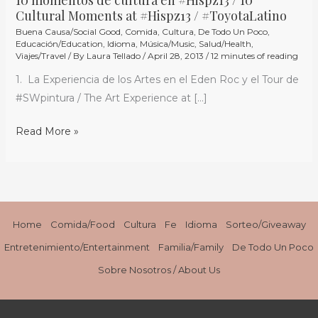
10
Cultural Moments at #Hispz13 / #ToyotaLatino
momentos
Buena Causa/Social Good
,
Comida
,
Cultura
,
De Todo Un Poco
,
de
Educación/Education
,
Idioma
,
Música/Music
,
Salud/Health
,
cultura
Viajes/Travel
/ By
Laura Tellado
/
April 28, 2013
/
12 minutes of reading
en
1. La Experiencia de los Artes en el Eden Roc y el Tour de
#Hispz13
#SWpintura / The Art Experience at […]
/
10
Read More »
Cultural
Moments
at
#Hispz13
/
Home
Comida/Food
Cultura
Fe
Idioma
Sorteo/Giveaway
#ToyotaLatino
Entretenimiento/Entertainment
Familia/Family
De Todo Un Poco
Sobre Nosotros / About Us