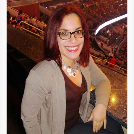
Orlando
Recibe
a
Carlos
Vives
/
The
Town
of
Orlando
Welcomes
Carlos
Vives