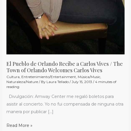
El Pueblo de Orlando Recibe a Carlos Vives / The
Town of Orlando Welcomes Carlos Vives
Cultura
,
Entretenimiento/Entertainment
,
Música/Music
,
Naturaleza/Nature
/ By
Laura Tellado
/
July 15, 2013
/
4 minutes of
reading
Divulgación: Amway Center me regaló boletos para
asistir al concierto. Yo no fui compensada de ninguna otra
manera por publicar […]
Read More »