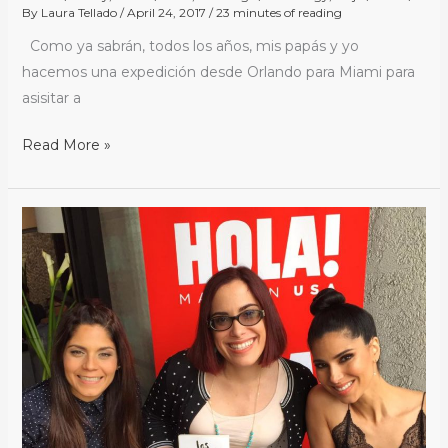
By
Laura Tellado
/
April 24, 2017
/
23 minutes of reading
Como ya sabrán, todos los años, mis papás y yo
hacemos una expedición desde Orlando para Miami para
asisitar a
Read More »
#WeAllGrow
2017:
Un
Recap
Visual
/
A
Visual
Recap