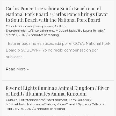
Carlos Ponce trae sabor a South Beach con el
Carlos
National Pork Board / Carlos Ponce brings flavor
Ponce
to South Beach with the National Pork Board
trae
Comida
,
Concurso/Sweepstakes
,
Cultura
,
sabor
Entretenimiento/Entertainment
,
Música/Music
/ By
Laura Tellado
/
March 1, 2017
/
3 minutes of reading
a
South
Esta entrada no es auspiciada por el GOYA, National Pork
Beach
Board o SOBEWFF. Yo no recibí compensación por
con
publicarla,
el
Read More »
National
Pork
Board
River of Lights ilumina a Animal Kingdom / River
River
/
of Lights illuminates Animal Kingdom
of
Carlos
Cultura
,
Entretenimiento/Entertainment
,
Familia/Family
,
Lights
Ponce
Música/Music
,
Naturaleza/Nature
,
Viajes/Travel
/ By
Laura Tellado
/
ilumina
February 19, 2017
/
3 minutes of reading
brings
a