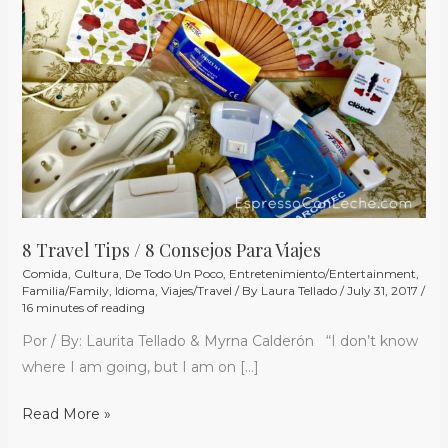
/
8
Consejos
Para
Viajes
8 Travel Tips / 8 Consejos Para Viajes
Comida
,
Cultura
,
De Todo Un Poco
,
Entretenimiento/Entertainment
,
Familia/Family
,
Idioma
,
Viajes/Travel
/ By
Laura Tellado
/
July 31, 2017
/
16 minutes of reading
Por / By: Laurita Tellado & Myrna Calderón “I don’t know
where I am going, but I am on […]
Read More »