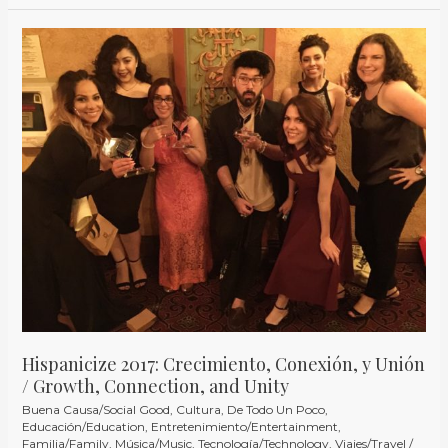
Hispanicize
2017:
Crecimiento,
Conexión,
y
Unión
/
Growth,
Connection,
and
Unity
Hispanicize 2017: Crecimiento, Conexión, y Unión
/ Growth, Connection, and Unity
Buena Causa/Social Good
,
Cultura
,
De Todo Un Poco
,
Educación/Education
,
Entretenimiento/Entertainment
,
Familia/Family
,
Música/Music
,
Tecnología/Technology
,
Viajes/Travel
/