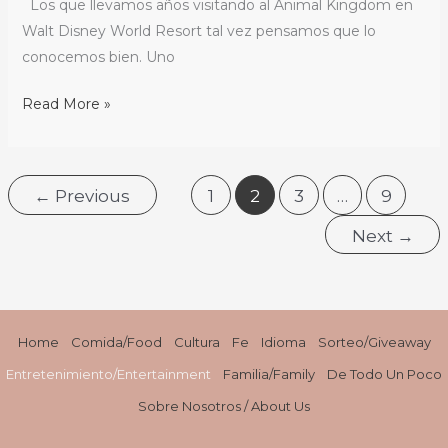
flavor
Los que llevamos años visitando al Animal Kingdom en
Animal
to
Walt Disney World Resort tal vez pensamos que lo
Kingdom
South
conocemos bien. Uno
/
Beach
River
Read More »
with
of
the
Lights
National
illuminates
Pork
←
Previous
1
2
3
…
9
Animal
Board
Kingdom
Next
→
Home
Comida/Food
Cultura
Fe
Idioma
Sorteo/Giveaway
Entretenimiento/Entertainment
Familia/Family
De Todo Un Poco
Sobre Nosotros / About Us