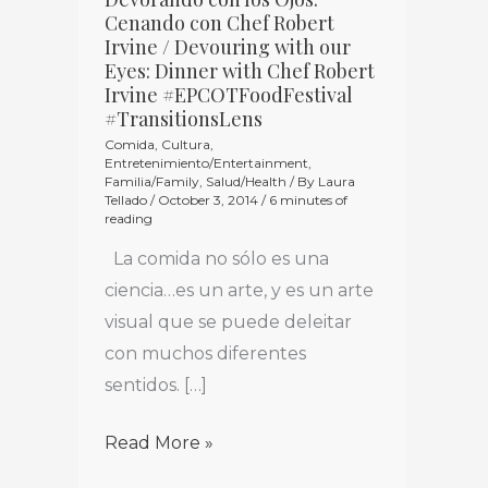
Devorando
Cenando con Chef Robert
con
Irvine / Devouring with our
los
Eyes: Dinner with Chef Robert
Irvine #EPCOTFoodFestival
Ojos:
#TransitionsLens
Cenando
Comida
,
Cultura
,
con
Entretenimiento/Entertainment
,
Familia/Family
,
Salud/Health
/ By
Laura
Chef
Tellado
/
October 3, 2014
/
6 minutes of
reading
Robert
Irvine
La comida no sólo es una
/
ciencia…es un arte, y es un arte
Devouring
visual que se puede deleitar
with
con muchos diferentes
our
sentidos. […]
Eyes:
Read More »
Dinner
with