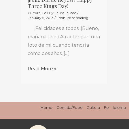
¡Feliz
Three Kings Day!
Día
Cultura
,
Fe
/ By
Laura Tellado
/
de
January 5, 2013
/
1 minute of reading
Reyes!
¡Felicidades a todos! (Bueno,
/
mañana, jeje.) Aquí tengan una
Happy
foto de mí cuando tendría
Three
como dos años, […]
Kings
Day!
Read More »
Home
Comida/Food
Cultura
Fe
Idioma