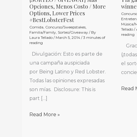
{SORTEO
Y
Opciones, Menos Costo / More
winne
/
la
Options, Lower Prices
Concurs
GIVEAWAY}
ganad
#BestLobsterFest
Entreten
Música/M
Más
es…
Comida
,
Concurso/Sweepstakes
,
Tellado
/
Familia/Family
,
Sorteo/Giveaway
/ By
reading
Opciones,
/
Laura Tellado
/
March 5, 2014
/
3 minutes of
reading
Menos
And
Graci
Costo
the
Divulgación: Esto es parte de
(¡toda
/
winne
una campaña auspiciada
el sor
More
is…
por Being Latino y Red Lobster.
concie
Options,
Todas las opiniones expresadas
Read 
Lower
son mías. Disclosure: This is
Prices
part […]
#BestLobsterFest
Read More »