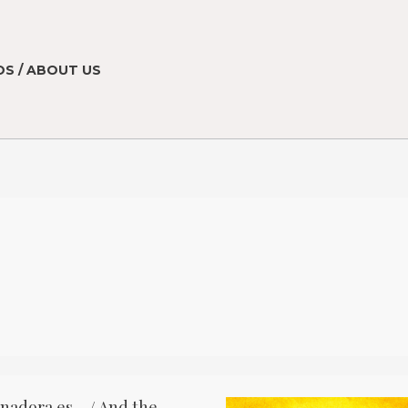
S / ABOUT US
anadora es… / And the