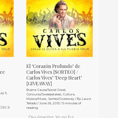
El
‘Corazón
Profundo’
de
Carlos
Vives
{SORTEO}
/
Carlos
El ‘Corazón Profundo’ de
Vives’
See
Carlos Vives {SORTEO} /
‘Deep
Carlos Vives’ ‘Deep Heart’
{GIVEAWAY}
Heart’
Buena Causa/Social Good
,
{GIVEAWAY}
uly 9,
Concurso/Sweepstakes
,
Cultura
,
Música/Music
,
Sorteo/Giveaway
/ By
Laura
Tellado
/
June 26, 2013
/
5 minutes of
ias a
reading
l
Divulgación: Yo no fui