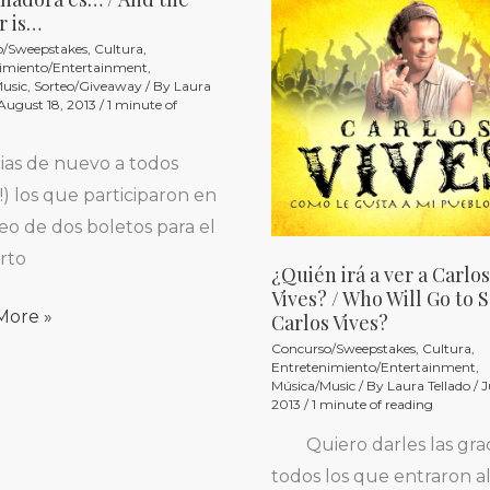
¿Quién
r is…
irá
o/Sweepstakes
,
Cultura
,
ora
a
imiento/Entertainment
,
usic
,
Sorteo/Giveaway
/ By
Laura
ver
August 18, 2013
/
1 minute of
a
Carlos
as de nuevo a todos
Vives?
s!) los que participaron en
r
/
teo de dos boletos para el
Who
rto
¿Quién irá a ver a Carlos
Will
Vives? / Who Will Go to 
More »
Go
Carlos Vives?
Concurso/Sweepstakes
,
Cultura
,
to
Entretenimiento/Entertainment
,
See
Música/Music
/ By
Laura Tellado
/
J
2013
/
1 minute of reading
Carlos
Quiero darles las grac
Vives?
todos los que entraron a