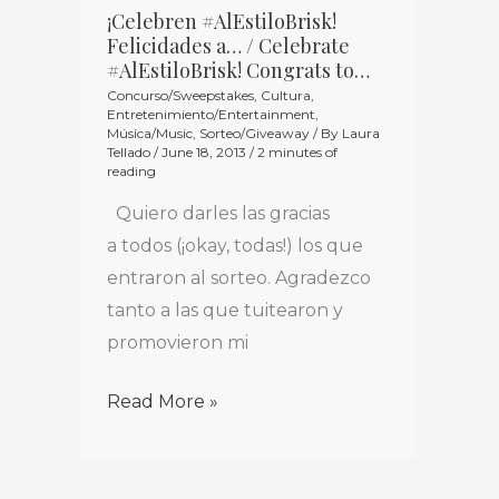
Congrats
¡Celebren #AlEstiloBrisk!
Felicidades a… / Celebrate
to…
#AlEstiloBrisk! Congrats to…
Concurso/Sweepstakes
,
Cultura
,
Entretenimiento/Entertainment
,
Música/Music
,
Sorteo/Giveaway
/ By
Laura
Tellado
/
June 18, 2013
/
2 minutes of
reading
Quiero darles las gracias
a todos (¡okay, todas!) los que
entraron al sorteo. Agradezco
tanto a las que tuitearon y
promovieron mi
Read More »