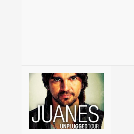
¡Celebren
#AlEstiloBrisk!
Felicidades
a…
/
Celebrate
#AlEstiloBrisk!