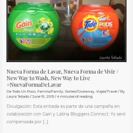
Lavar,
Nueva
Forma
de
Vivir
/
New
Way
to
Nueva Forma de Lavar, Nueva Forma de Vivir /
Wash,
New Way to Wash, New Way to Live
New
#NuevaFormaDeLavar
Way
De Todo Un Poco
,
Familia/Family
,
Sorteo/Giveaway
,
Viajes/Travel
/ By
to
Laura Tellado
/
June 19, 2015
/
4 minutes of reading
Live
Divulgación: Esta entrada es parte de una campaña en
#NuevaFormaDeLavar
colaboración con Gain y Latina Bloggers Connect. Yo seré
compensada por […]