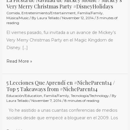
La
Very Merry Christmas Party #DisneyHolidays
Fiesta
Comida
,
Entretenimiento/Entertainment
,
Familia/Family
,
de
Música/Music
/ By
Laura Tellado
/
November 12, 2014
/
3 minutes of
Navidad
reading
de
El viernes pasado, fui invitada a un avance de Mickey’s
Mickey
Very Merry Christmas Party en el Magic Kingdom de
Mouse
Disney. […]
/
Mickey’s
Read More »
Very
Merry
5 Lecciones Que Aprendí en #NicheParent14 /
5
Christmas
Top 5 Takeaways from #NicheParent14
Lecciones
Party
Educación/Education
,
Familia/Family
,
Tecnología/Technology
/ By
Que
#DisneyHolidays
Laura Tellado
/
November 7, 2014
/
8 minutes of reading
Aprendí
Yo he asistido a unas cuantas conferencias de medios
en
sociales desde que empecé a bloguear en el 2009. Los
#NicheParent14
/