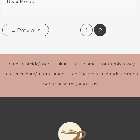
Read More »
Top
5
Takeaways
←
Previous
1
2
from
#NicheParent14
Home
Comida/Food
Cultura
Fe
Idioma
Sorteo/Giveaway
Entretenimiento/Entertainment
Familia/Family
De Todo Un Poco
Sobre Nosotros / About Us