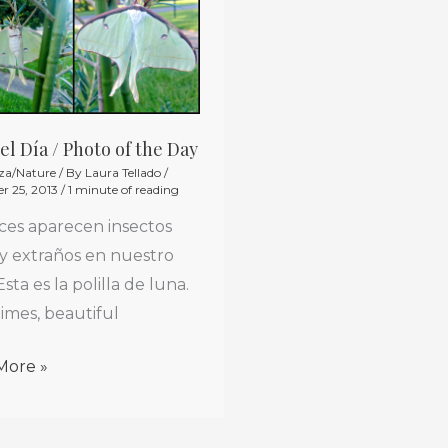
el Día / Photo of the Day
za/Nature
/ By
Laura Tellado
/
r 25, 2013
/
1 minute of reading
es aparecen insectos
 y extraños en nuestro
Esta es la polilla de luna.
mes, beautiful
More »