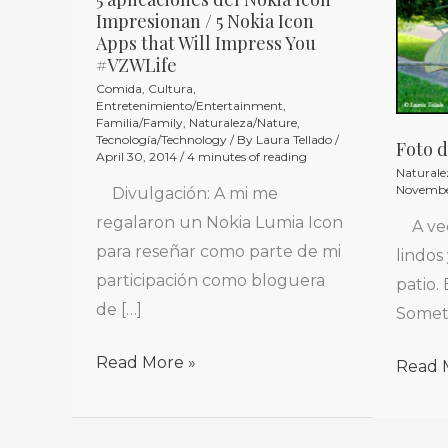
5
Foto
Impresionan / 5 Nokia Icon
aplicaciones
del
Apps that Will Impress You
del
Día
#VZWLife
Nokia
/
Comida
,
Cultura
,
Entretenimiento/Entertainment
,
Icon
Photo
Familia/Family
,
Naturaleza/Nature
,
Tecnología/Technology
/ By
Laura Tellado
/
Impresionan
of
Foto d
April 30, 2014
/
4 minutes of reading
Naturale
/
the
Novembe
Divulgación: A mi me
5
Day
regalaron un Nokia Lumia Icon
A vec
Nokia
para reseñar como parte de mi
lindos
Icon
participación como bloguera
patio. 
Apps
de […]
Someti
that
Will
Read More »
Read 
Impress
You
#VZWLife