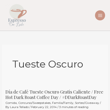
Skip
to
content
Tueste Oscuro
Día de Café Tueste Oscuro Gratis Caliente / Free
Día
Hot Dark Roast Coffee Day / #DDarkRoastDay
de
Comida
,
Concurso/Sweepstakes
,
Familia/Family
,
Sorteo/Giveaway
/
Café
By
Laura Tellado
/
February 22, 2014
/
3 minutes of reading