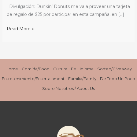
Tueste
Divulgación: Dunkin’ Donuts me va a proveer una tarjeta
Oscuro
de regalo de $25 por participar en esta campaña, en […]
Gratis
Caliente
Read More »
/
Free
Hot
Dark
Roast
Home
Comida/Food
Cultura
Fe
Idioma
Sorteo/Giveaway
Coffee
Entretenimiento/Entertainment
Familia/Family
De Todo Un Poco
Day
Sobre Nosotros / About Us
/
#DDarkRoastDay