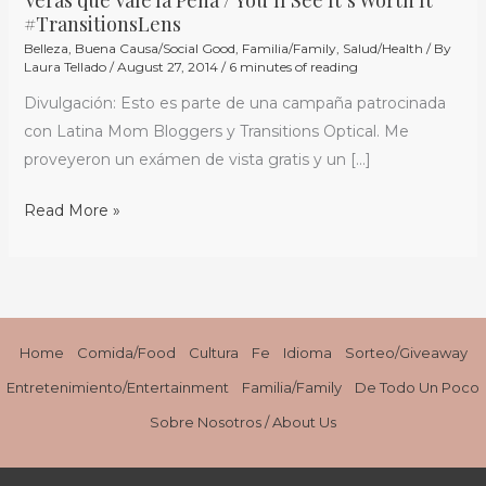
Verás
#TransitionsLens
que
Belleza
,
Buena Causa/Social Good
,
Familia/Family
,
Salud/Health
/ By
Vale
Laura Tellado
/
August 27, 2014
/
6 minutes of reading
la
Divulgación: Esto es parte de una campaña patrocinada
Pena
con Latina Mom Bloggers y Transitions Optical. Me
/
proveyeron un exámen de vista gratis y un […]
You’ll
See
Read More »
It’s
Worth
It
#TransitionsLens
Home
Comida/Food
Cultura
Fe
Idioma
Sorteo/Giveaway
Entretenimiento/Entertainment
Familia/Family
De Todo Un Poco
Sobre Nosotros / About Us