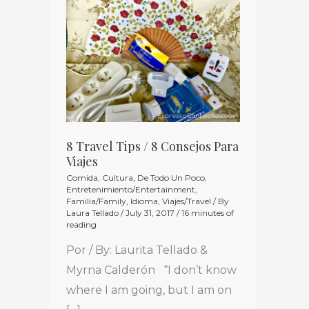
8
Travel
Tips
/
8
Consejos
Para
Viajes
8 Travel Tips / 8 Consejos Para
Viajes
Comida
,
Cultura
,
De Todo Un Poco
,
Entretenimiento/Entertainment
,
Familia/Family
,
Idioma
,
Viajes/Travel
/ By
Laura Tellado
/
July 31, 2017
/
16 minutes of
reading
Por / By: Laurita Tellado &
Myrna Calderón “I don’t know
where I am going, but I am on