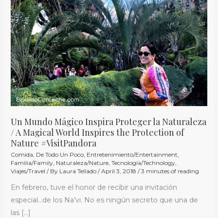
Inspira
Proteger
la
Naturaleza
/
A
Magical
World
Inspires
the
Un Mundo Mágico Inspira Proteger la Naturaleza
Protection
/ A Magical World Inspires the Protection of
of
Nature #VisitPandora
Nature
Comida
,
De Todo Un Poco
,
Entretenimiento/Entertainment
,
Familia/Family
,
Naturaleza/Nature
,
Tecnología/Technology
,
#VisitPandora
Viajes/Travel
/ By
Laura Tellado
/
April 3, 2018
/
3 minutes of reading
En febrero, tuve el honor de recibir una invitación
especial…de los Na’vi. No es ningún secreto que una de
las […]