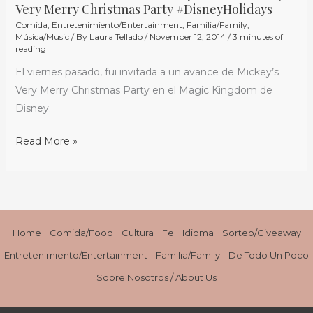
and
Very Merry Christmas Party #DisneyHolidays
Fiesta
Magic
Comida
,
Entretenimiento/Entertainment
,
Familia/Family
,
de
of
Música/Music
/ By
Laura Tellado
/
November 12, 2014
/
3 minutes of
Navidad
reading
the
de
El viernes pasado, fui invitada a un avance de Mickey’s
EPCOT
Mickey
Very Merry Christmas Party en el Magic Kingdom de
Candlelight
Mouse
Disney.
Processional
/
Mickey’s
Read More »
Very
Merry
Christmas
Party
#DisneyHolidays
Home
Comida/Food
Cultura
Fe
Idioma
Sorteo/Giveaway
Entretenimiento/Entertainment
Familia/Family
De Todo Un Poco
Sobre Nosotros / About Us