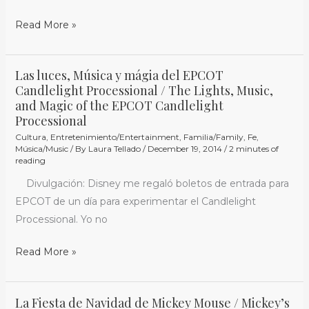
Read More »
Las luces, Música y mágia del EPCOT
Las
Candlelight Processional / The Lights, Music,
luces,
and Magic of the EPCOT Candlelight
Música
Processional
y
Cultura
,
Entretenimiento/Entertainment
,
Familia/Family
,
Fe
,
mágia
Música/Music
/ By
Laura Tellado
/
December 19, 2014
/
2 minutes of
reading
del
Divulgación: Disney me regaló boletos de entrada para
EPCOT
EPCOT de un día para experimentar el Candlelight
Candlelight
Processional. Yo no
Processional
/
Read More »
The
Lights,
Music,
La Fiesta de Navidad de Mickey Mouse / Mickey’s
La