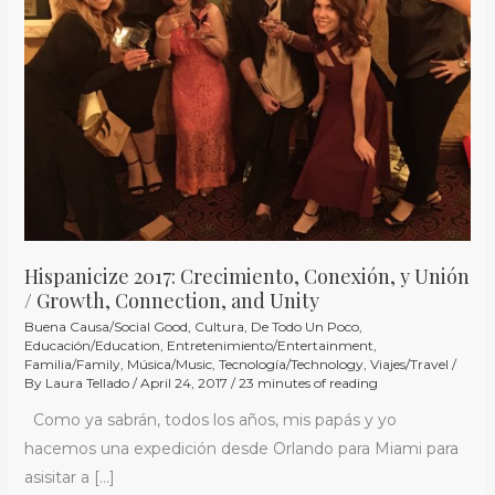
Conexión,
y
Unión
/
Growth,
Connection,
and
Unity
Hispanicize 2017: Crecimiento, Conexión, y Unión
/ Growth, Connection, and Unity
Buena Causa/Social Good
,
Cultura
,
De Todo Un Poco
,
Educación/Education
,
Entretenimiento/Entertainment
,
Familia/Family
,
Música/Music
,
Tecnología/Technology
,
Viajes/Travel
/
By
Laura Tellado
/
April 24, 2017
/
23 minutes of reading
Como ya sabrán, todos los años, mis papás y yo
hacemos una expedición desde Orlando para Miami para
asisitar a […]