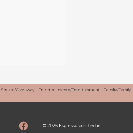
Sorteo/Giveaway
Entretenimiento/Entertainment
Familia/Family
© 2026 Espresso con Leche