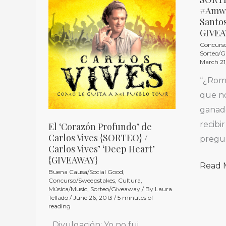
El
SORT
#Amwa
‘Corazón
Rome
Santo
Profundo’
Santo
GIVE
de
en
Concurs
Sorteo/
Carlos
#Amwa
March 21
Vives
/
“¿Rom
{SORTEO}
Rome
que no
/
Santo
ganado
Carlos
at
recibi
El ‘Corazón Profundo’ de
Vives’
#Amwa
Carlos Vives {SORTEO} /
pregu
‘Deep
GIVE
Carlos Vives’ ‘Deep Heart’
{GIVEAWAY}
Heart’
Read 
Buena Causa/Social Good
,
{GIVEAWAY}
Concurso/Sweepstakes
,
Cultura
,
Música/Music
,
Sorteo/Giveaway
/ By
Laura
Tellado
/
June 26, 2013
/
5 minutes of
reading
Divulgación: Yo no fui