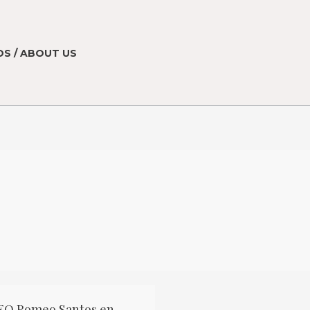
S / ABOUT US
O Romeo Santos en