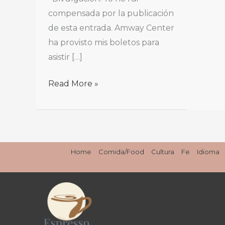
compensada por la publicación
de esta entrada. Amway Center
ha provisto mis boletos para
asistir […]
Read More »
Home
Comida/Food
Cultura
Fe
Idioma