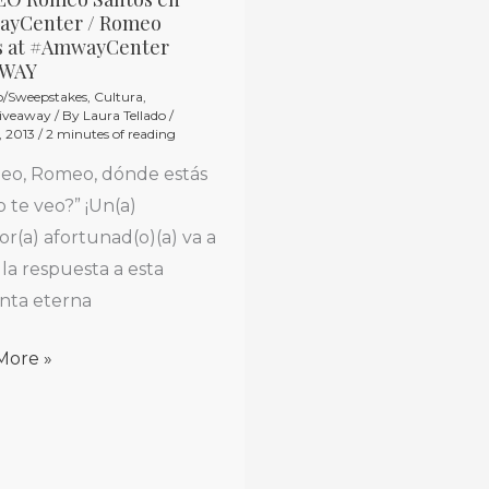
EO
yCenter / Romeo
o
s at #AmwayCenter
s
AWAY
o/Sweepstakes
,
Cultura
,
Giveaway
/ By
Laura Tellado
/
yCenter
, 2013
/
2 minutes of reading
eo, Romeo, dónde estás
o
 te veo?” ¡Un(a)
s
r(a) afortunad(o)(a) va a
r la respuesta a esta
yCenter
nta eterna
AWAY
More »