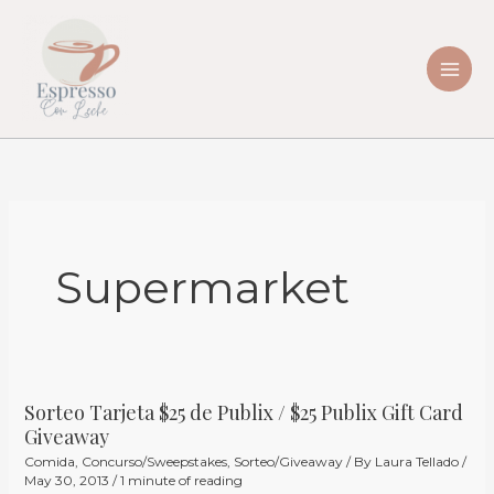
Skip
to
content
Supermarket
Sorteo Tarjeta $25 de Publix / $25 Publix Gift Card
Sorteo
Giveaway
Tarjeta
Comida
,
Concurso/Sweepstakes
,
Sorteo/Giveaway
/ By
Laura Tellado
/
$25
May 30, 2013
/
1 minute of reading