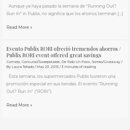
de
Aunque ya haya pasado la semana de “Running Out?
Publix
Run In” in Publix, no significa que los ahorros terminan […]
/
$25
Read More »
Publix
Gift
Card
Evento Publix RORI ofreció tremendos ahorros /
Evento
Giveaway
Publix RORI event offered great savings
Publix
Comida
,
Concurso/Sweepstakes
,
De Todo Un Poco
,
Sorteo/Giveaway
/
RORI
By
Laura Tellado
/
May 23, 2013
/
3 minutes of reading
ofreció
Esta semana, los supermercados Publix tuvieron una
tremendos
promoción especial en sus tiendas. El evento “Running
ahorros
Out? Run In” (“RORI”)
/
Publix
Read More »
RORI
event
offered