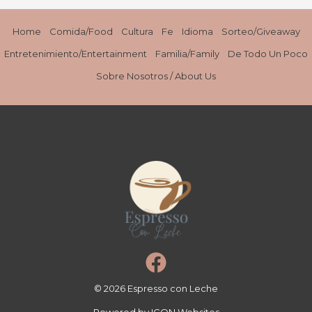
great
savings
Home
Comida/Food
Cultura
Fe
Idioma
Sorteo/Giveaway
Entretenimiento/Entertainment
Familia/Family
De Todo Un Poco
Sobre Nosotros / About Us
© 2026 Espresso con Leche