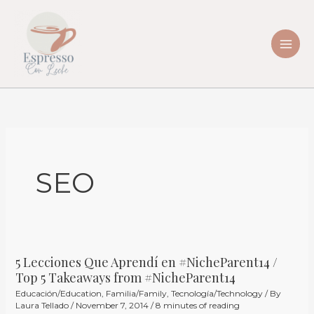
Skip
to
content
SEO
5 Lecciones Que Aprendí en #NicheParent14 /
5
Top 5 Takeaways from #NicheParent14
Lecciones
Educación/Education
,
Familia/Family
,
Tecnología/Technology
/ By
Que
Laura Tellado
/
November 7, 2014
/
8 minutes of reading