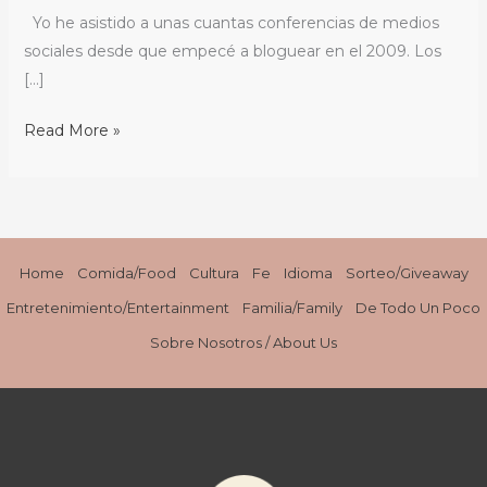
Aprendí
Yo he asistido a unas cuantas conferencias de medios
en
sociales desde que empecé a bloguear en el 2009. Los
#NicheParent14
[…]
/
Top
Read More »
5
Takeaways
from
#NicheParent14
Home
Comida/Food
Cultura
Fe
Idioma
Sorteo/Giveaway
Entretenimiento/Entertainment
Familia/Family
De Todo Un Poco
Sobre Nosotros / About Us