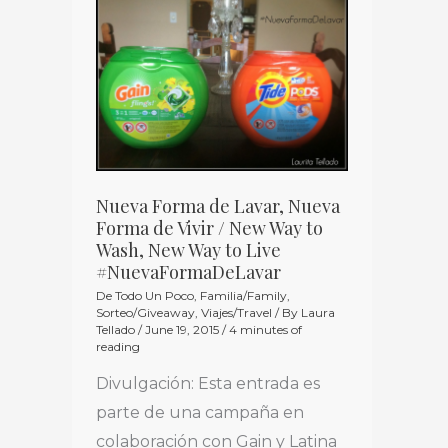
Nueva
Forma
de
Lavar,
Nueva
Forma
de
Nueva Forma de Lavar, Nueva
Vivir
Forma de Vivir / New Way to
/
Wash, New Way to Live
New
#NuevaFormaDeLavar
Way
De Todo Un Poco
,
Familia/Family
,
Sorteo/Giveaway
,
Viajes/Travel
/ By
Laura
to
Tellado
/
June 19, 2015
/
4 minutes of
reading
Wash,
New
Divulgación: Esta entrada es
Way
parte de una campaña en
to
colaboración con Gain y Latina