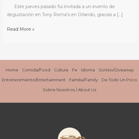
Este jueves pasado fui invitada a un evento de
degustación en Tony Roma’s en Orlando, gracias a […]
Read More »
Home
Comida/Food
Cultura
Fe
Idioma
Sorteo/Giveaway
Entretenimiento/Entertainment
Familia/Family
De Todo Un Poco
Sobre Nosotros / About Us