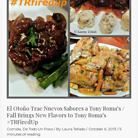
Nuevos
Sabores
a
Tony
Roma’s
/
Fall
Brings
New
Flavors
to
Tony
Roma’s
#TRFiredUp
El Otoño Trae Nuevos Sabores a Tony Roma’s /
Fall Brings New Flavors to Tony Roma’s
#TRFiredUp
Comida
,
De Todo Un Poco
/ By
Laura Tellado
/
October 6, 2013
/
5
minutes of reading