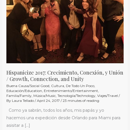
Conexión,
y
Unión
/
Growth,
Connection,
and
Unity
Hispanicize 2017: Crecimiento, Conexión, y Unión
/ Growth, Connection, and Unity
Buena Causa/Social Good
,
Cultura
,
De Todo Un Poco
,
Educación/Education
,
Entretenimiento/Entertainment
,
Familia/Family
,
Música/Music
,
Tecnología/Technology
,
Viajes/Travel
/
By
Laura Tellado
/
April 24, 2017
/
23 minutes of reading
Como ya sabrán, todos los años, mis papás y yo
hacemos una expedición desde Orlando para Miami para
asisitar a […]