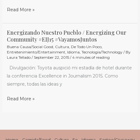
Read More »
Energizando Nuestro Pueblo / Energizing Our
Energizando
Community #EIJ15 #VayamosJuntos
Nuestro
Buena Causa/Social Good
,
Cultura
,
De Todo Un Poco
,
Pueblo
Entretenimiento/Entertainment
,
Idioma
,
Tecnología/Technology
/ By
/
Laura Tellado
/
September 22, 2015
/
4 minutes of reading
Energizing
Divulgación: Toyota auspició mi estadía de hotel durante
Our
la conferencia Excellence in Journalism 2015. Como
Community
siempre, todas las ideas y
#EIJ15
#VayamosJuntos
Read More »
Home
Comida/Food
Cultura
Fe
Idioma
Sorteo/Giveaway