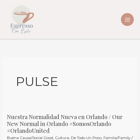
Skip
to
content
PULSE
Nuestra Normalidad Nueva en Orlando / Our
Nuestra
New Normal in Orlando #SomosOrlando
Normalidad
#OrlandoUnited
Nueva
Buena Causa/Social Good
,
Cultura
,
De Todo Un Poco
,
Familia/Family
/