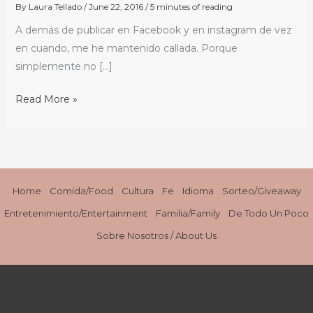
en
By
Laura Tellado
/
June 22, 2016
/
5 minutes of reading
Orlando
A demás de publicar en Facebook y en instagram de vez
/
en cuando, me he mantenido callada. Porque
Our
simplemente no […]
New
Normal
Read More »
in
Orlando
#SomosOrlando
#OrlandoUnited
Home
Comida/Food
Cultura
Fe
Idioma
Sorteo/Giveaway
Entretenimiento/Entertainment
Familia/Family
De Todo Un Poco
Sobre Nosotros / About Us