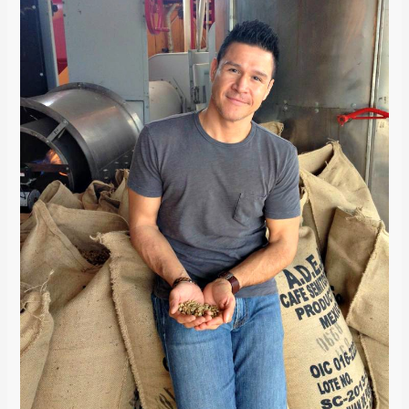
Pruebas,
La
Gente
Que
Conoces
/
The
Coffee
You
Taste,
The
People
You
Meet
/
Café
Jíbaro