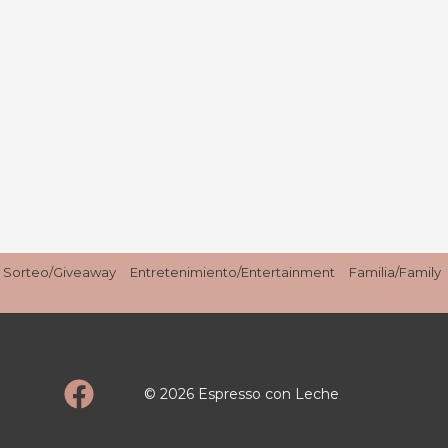
Sorteo/Giveaway
Entretenimiento/Entertainment
Familia/Family
© 2026 Espresso con Leche