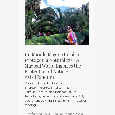
Un
Mundo
Mágico
Inspira
Proteger
la
Naturaleza
/
Un Mundo Mágico Inspira
Proteger la Naturaleza / A
A
Magical World Inspires the
Magical
Protection of Nature
World
#VisitPandora
Inspires
Comida
,
De Todo Un Poco
,
Entretenimiento/Entertainment
,
the
Familia/Family
,
Naturaleza/Nature
,
Tecnología/Technology
,
Viajes/Travel
/ By
Protection
Laura Tellado
/
April 3, 2018
/
3 minutes of
of
reading
Nature
En febrero, tuve el honor de