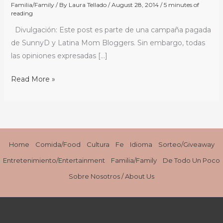
El
Familia/Family
/ By
Laura Tellado
/
August 28, 2014
/
5 minutes of
reading
SunnyD
Book
Divulgación: Este post es parte de una campaña pagada
Spree
de SunnyD y Latina Mom Bloggers. Sin embargo, todas
Ha
las opiniones expresadas […]
Llegado
Read More »
/
Read
It
and
Cheer:
The
Home
Comida/Food
Cultura
Fe
Idioma
Sorteo/Giveaway
SunnyD
Entretenimiento/Entertainment
Familia/Family
De Todo Un Poco
BookSpree
Sobre Nosotros / About Us
Is
Here
#SunnyDLatino