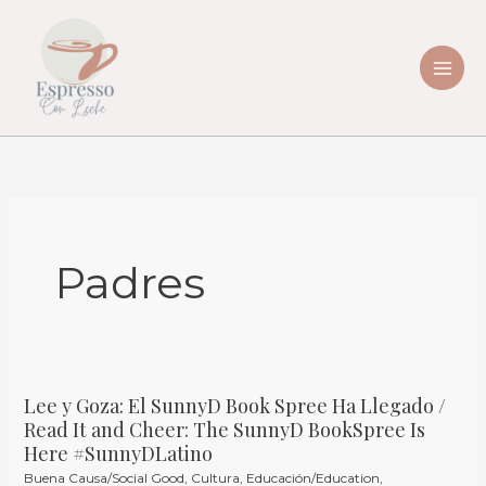
Skip
to
content
Padres
Lee y Goza: El SunnyD Book Spree Ha Llegado /
Lee
Read It and Cheer: The SunnyD BookSpree Is
y
Here #SunnyDLatino
Goza:
Buena Causa/Social Good
,
Cultura
,
Educación/Education
,