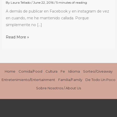
en
By
Laura Tellado
/
June 22, 2016
/
5 minutes of reading
Orlando
A demás de publicar en Facebook y en instagram de vez
/
en cuando, me he mantenido callada. Porque
Our
simplemente no […]
New
Normal
Read More »
in
Orlando
#SomosOrlando
#OrlandoUnited
Home
Comida/Food
Cultura
Fe
Idioma
Sorteo/Giveaway
Entretenimiento/Entertainment
Familia/Family
De Todo Un Poco
Sobre Nosotros / About Us