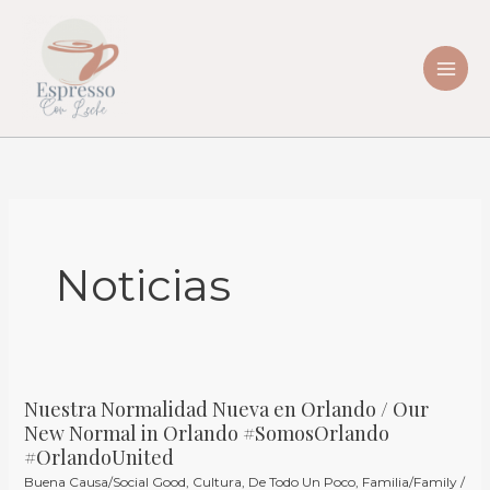
Skip
to
content
Noticias
Nuestra Normalidad Nueva en Orlando / Our
Nuestra
New Normal in Orlando #SomosOrlando
Normalidad
#OrlandoUnited
Nueva
Buena Causa/Social Good
,
Cultura
,
De Todo Un Poco
,
Familia/Family
/