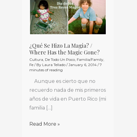
¿Qué
Se
Hizo
La
Magia?
/
¿Qué Se Hizo La Magia? /
Where Has the Magic Gone?
Where
Cultura
,
De Todo Un Poco
,
Familia/Family
,
Has
Fe
/ By
Laura Tellado
/
January 6, 2014
/
7
minutes of reading
the
Magic
Aunque es cierto que no
Gone?
recuerdo nada de mis primeros
años de vida en Puerto Rico (mi
familia […]
Read More »