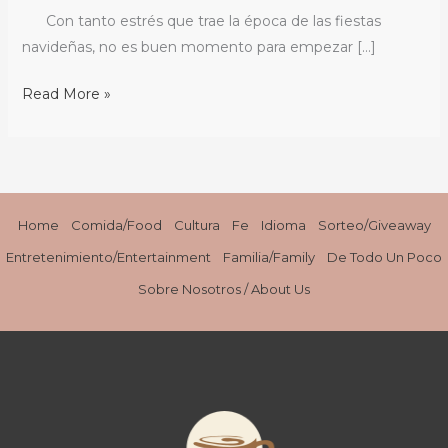
Café
Con tanto estrés que trae la época de las fiestas
Expreso
navideñas, no es buen momento para empezar […]
/
{Recipe}
Read More »
Coquito
with
Espresso
Home
Comida/Food
Cultura
Fe
Idioma
Sorteo/Giveaway
Entretenimiento/Entertainment
Familia/Family
De Todo Un Poco
Sobre Nosotros / About Us