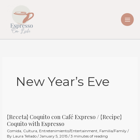
Skip
to
content
New Year’s Eve
{Receta} Coquito con Café Expreso / {Recipe}
{Receta}
Coquito with Espresso
Coquito
Comida
,
Cultura
,
Entretenimiento/Entertainment
,
Familia/Family
/
con
By
Laura Tellado
/
January 5, 2015
/
3 minutes of reading