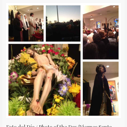
Foto
del
Día
/
Photo
of
the
Day
{Viernes
Santo
Edition}