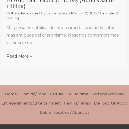
Foto del Día / Photo of the Day {Viernes Santo
Edition}
Cultura
,
Fe
,
Idioma
/ By
Laura Tellado
/
March 30, 2013
/
1 minute of
reading
Mi Iglesia es católica, del rito maronita, uno de los ritos
más antiguos del cristianismo. Nosotros comemoramos
la muerte de
Read More »
Home
Comida/Food
Cultura
Fe
Idioma
Sorteo/Giveaway
Entretenimiento/Entertainment
Familia/Family
De Todo Un Poco
Sobre Nosotros / About Us