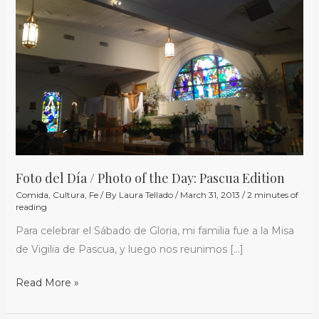
/
Photo
of
the
Day:
Pascua
Edition
Foto del Día / Photo of the Day: Pascua Edition
Comida
,
Cultura
,
Fe
/ By
Laura Tellado
/
March 31, 2013
/
2 minutes of
reading
Para celebrar el Sábado de Gloria, mi familia fue a la Misa
de Vigilia de Pascua, y luego nos reunimos […]
Read More »