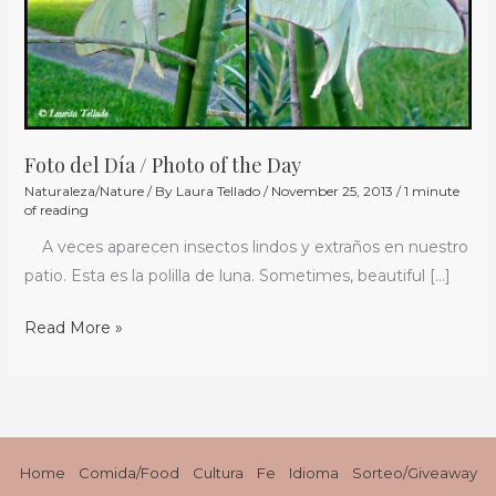
/
Photo
of
the
Day
Foto del Día / Photo of the Day
Naturaleza/Nature
/ By
Laura Tellado
/
November 25, 2013
/
1 minute
of reading
A veces aparecen insectos lindos y extraños en nuestro
patio. Esta es la polilla de luna. Sometimes, beautiful […]
Read More »
Home
Comida/Food
Cultura
Fe
Idioma
Sorteo/Giveaway