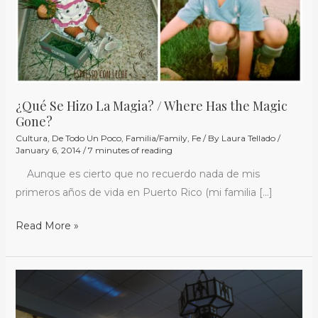
La
Magia?
/
Where
Has
the
¿Qué Se Hizo La Magia? / Where Has the Magic
Magic
Gone?
Gone?
Cultura
,
De Todo Un Poco
,
Familia/Family
,
Fe
/ By
Laura Tellado
/
January 6, 2014
/
7 minutes of reading
Aunque es cierto que no recuerdo nada de mis
primeros años de vida en Puerto Rico (mi familia […]
Read More »
Foto
del
Día