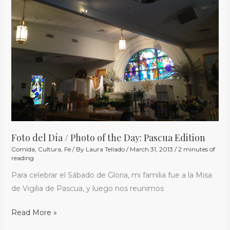
/
Photo
of
the
Day:
Pascua
Edition
Foto del Día / Photo of the Day: Pascua Edition
Comida
,
Cultura
,
Fe
/ By
Laura Tellado
/
March 31, 2013
/
2 minutes of
reading
Para celebrar el Sábado de Gloria, mi familia fue a la Misa
de Vigilia de Pascua, y luego nos reunimos
Read More »