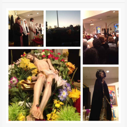
Foto
del
Día
/
Photo
of
the
Day
{Viernes
Santo
Edition}