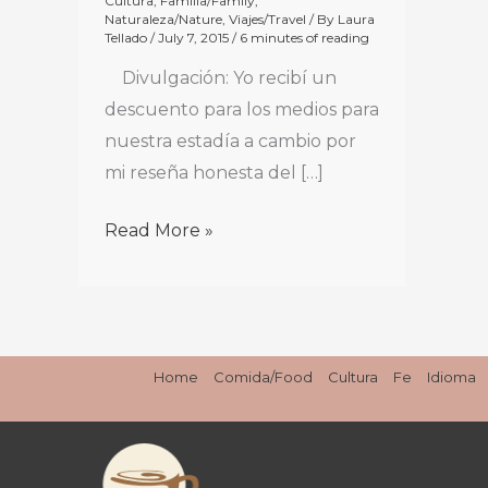
Cultura
,
Familia/Family
,
Naturaleza/Nature
,
Viajes/Travel
/ By
Laura
Tellado
/
July 7, 2015
/
6 minutes of reading
Divulgación: Yo recibí un
descuento para los medios para
nuestra estadía a cambio por
mi reseña honesta del […]
Read More »
Home
Comida/Food
Cultura
Fe
Idioma