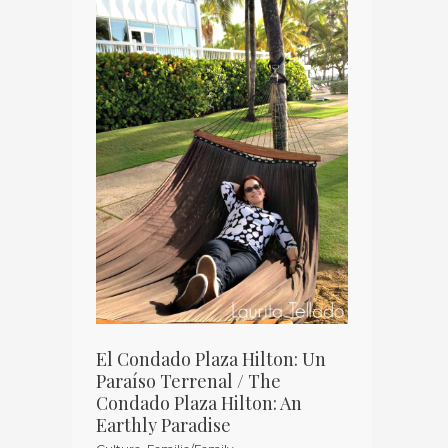
El
Condado
Plaza
Hilton:
Un
Paraíso
Terrenal
/
The
Condado
Plaza
Hilton:
An
El Condado Plaza Hilton: Un
Earthly
Paraíso Terrenal / The
Condado Plaza Hilton: An
Paradise
Earthly Paradise