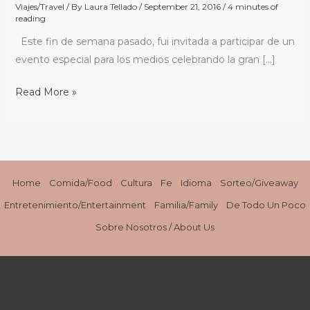
Viajes/Travel
/ By
Laura Tellado
/
September 21, 2016
/
4 minutes of
Festival
reading
#EPCOTFoodFestival
Este fin de semana pasado, fui invitada a participar de un
evento especial para los medios celebrando la gran […]
Read More »
Home
Comida/Food
Cultura
Fe
Idioma
Sorteo/Giveaway
Entretenimiento/Entertainment
Familia/Family
De Todo Un Poco
Sobre Nosotros / About Us