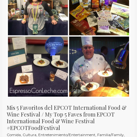
del
EPCOT
International
Food
&
Wine
Festival
/
My
Top
5
Faves
from
EPCOT
Mis 5 Favoritos del EPCOT International Food &
International
Wine Festival / My Top 5 Faves from EPCOT
International Food & Wine Festival
Food
#EPCOTFoodFestival
&
Comida
,
Cultura
,
Entretenimiento/Entertainment
,
Familia/Family
,
Wine