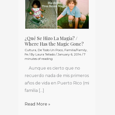
¿Qué
Se
Hizo
La
Magia?
/
¿Qué Se Hizo La Magia? /
Where Has the Magic Gone?
Where
Cultura
,
De Todo Un Poco
,
Familia/Family
,
Has
Fe
/ By
Laura Tellado
/
January 6, 2014
/
7
minutes of reading
the
Magic
Aunque es cierto que no
Gone?
recuerdo nada de mis primeros
años de vida en Puerto Rico (mi
familia […]
Read More »