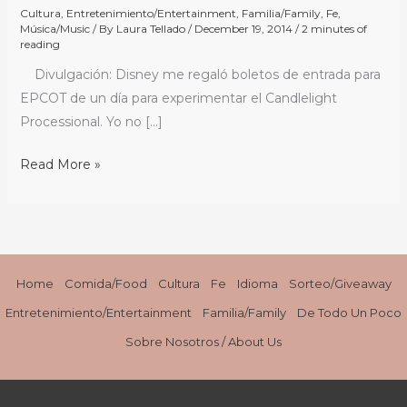
y
Cultura
,
Entretenimiento/Entertainment
,
Familia/Family
,
Fe
,
mágia
Música/Music
/ By
Laura Tellado
/
December 19, 2014
/
2 minutes of
reading
del
Divulgación: Disney me regaló boletos de entrada para
EPCOT
EPCOT de un día para experimentar el Candlelight
Candlelight
Processional. Yo no […]
Processional
/
Read More »
The
Lights,
Music,
and
Magic
Home
Comida/Food
Cultura
Fe
Idioma
Sorteo/Giveaway
of
the
Entretenimiento/Entertainment
Familia/Family
De Todo Un Poco
EPCOT
Sobre Nosotros / About Us
Candlelight
Processional