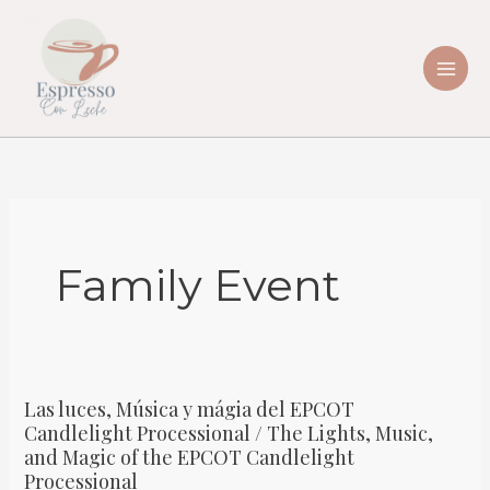
Skip
to
content
Family Event
Las luces, Música y mágia del EPCOT
Las
Candlelight Processional / The Lights, Music,
luces,
and Magic of the EPCOT Candlelight
Música
Processional