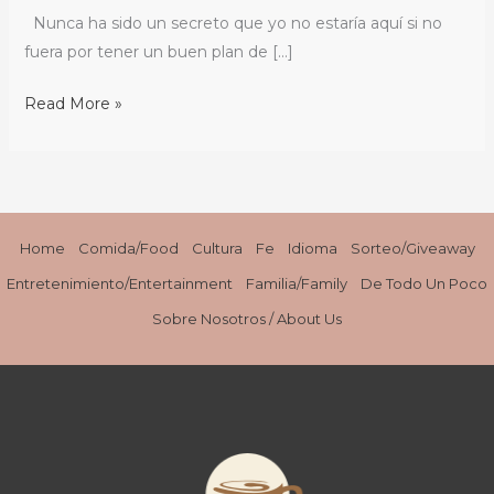
con
Nunca ha sido un secreto que yo no estaría aquí si no
un
fuera por tener un buen plan de […]
Clic
/
Read More »
Ensure
Your
Health
with
a
Home
Comida/Food
Cultura
Fe
Idioma
Sorteo/Giveaway
Click
Entretenimiento/Entertainment
Familia/Family
De Todo Un Poco
Sobre Nosotros / About Us