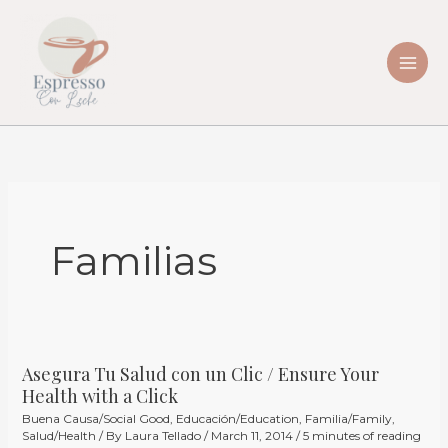
Skip
to
content
Familias
Asegura Tu Salud con un Clic / Ensure Your
Asegura
Health with a Click
Tu
Buena Causa/Social Good
,
Educación/Education
,
Familia/Family
,
Salud
Salud/Health
/ By
Laura Tellado
/
March 11, 2014
/
5 minutes of reading