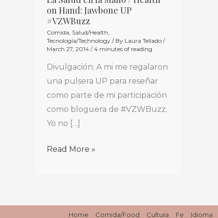
La
on Hand: Jawbone UP
Salud
#VZWBuzz
en
Comida
,
Salud/Health
,
Tecnología/Technology
/ By
Laura Tellado
/
la
March 27, 2014
/
4 minutes of reading
Mano
Divulgación: A mi me regalaron
/
una pulsera UP para reseñar
Health
como parte de mi participación
on
como bloguera de #VZWBuzz.
Hand:
Yo no […]
Jawbone
UP
Read More »
#VZWBuzz
Home
Comida/Food
Cultura
Fe
Idioma