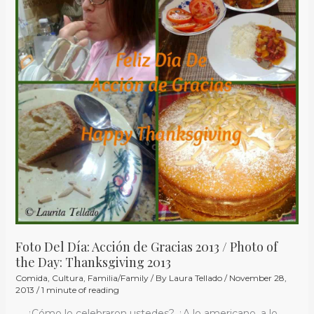
Acción
de
Gracias
2013
/
Photo
of
the
Day:
Thanksgiving
2013
Foto Del Día: Acción de Gracias 2013 / Photo of
the Day: Thanksgiving 2013
Comida
,
Cultura
,
Familia/Family
/ By
Laura Tellado
/
November 28,
2013
/
1 minute of reading
¿Cómo lo celebraron ustedes? ¿A lo americano, a lo