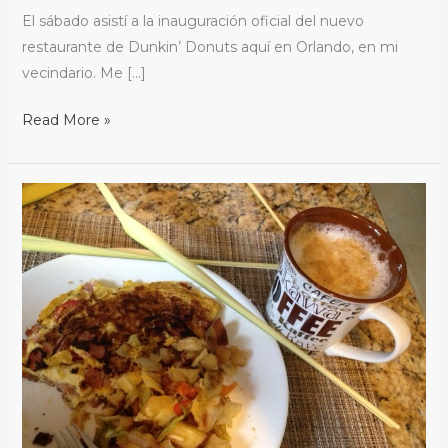
El sábado asistí a la inauguración oficial del nuevo
restaurante de Dunkin’ Donuts aquí en Orlando, en mi
vecindario. Me […]
Read More »
Foto
del
Día
/
Photo
of
the
Day