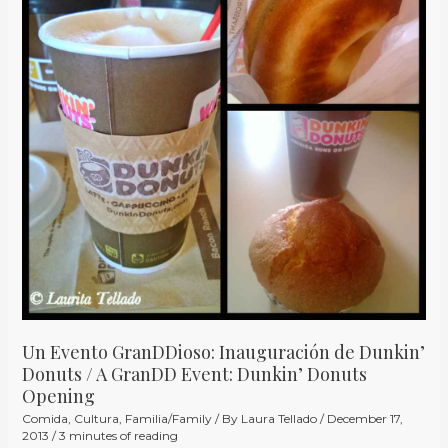
Inauguración
de
Dunkin’
Donuts
/
A
GranDD
Event:
Dunkin’
Donuts
Opening
Un Evento GranDDioso: Inauguración de Dunkin’
Donuts / A GranDD Event: Dunkin’ Donuts
Opening
Comida
,
Cultura
,
Familia/Family
/ By
Laura Tellado
/
December 17,
2013
/
3 minutes of reading