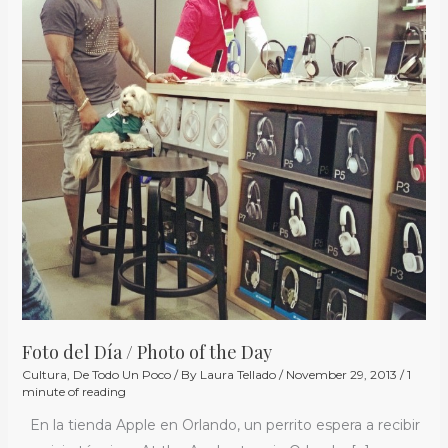
/
Photo
of
the
Day
Foto del Día / Photo of the Day
Cultura
,
De Todo Un Poco
/ By
Laura Tellado
/
November 29, 2013
/
1
minute of reading
En la tienda Apple en Orlando, un perrito espera a recibir